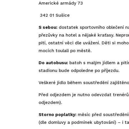
Americké armády 73
342 01 Sušice
S sebou:
dostatek sportovního oblečení na 
přezůvky na hotel a nějaké kraťasy. Nepro
pití, ostatní věci dle uvážení. Děti si mo
mocích toulali po městě.
Do autobusu:
batoh s malým jídlem a pití
stadionu bude odpoledne po příjezdu.
Veškeré jídlo během soustředění zajištěn
Před odjezdem je nutno odevzdat trenérům 
odjezdem).
Storno poplatky:
měsíc před soustředěním
(dle domluvy a podmínek ubytování) – i ta