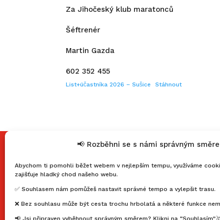
Za Jihočeský klub maratonců
Šéftrenér
Martin Gazda
602 352 455
List+účastníka 2026 – Sušice
Stáhnout
📢 Rozběhni se s námi správným směrem!
Užitečné odkazy
Abychom ti pomohli běžet webem v nejlepším tempu, využíváme cookies
Kalendář akcí
zajišťuje hladký chod našeho webu.
Fotogalerie – dospělí
✅ Souhlasem nám pomůžeš nastavit správné tempo a vylepšit trasu.
Registrace do klubu
❌ Bez souhlasu může být cesta trochu hrbolatá a některé funkce nem
Výhody členství
Ochrana osobních údajů
📢 Jsi připraven vyběhnout správným směrem? Klikni na “Souhlasím”