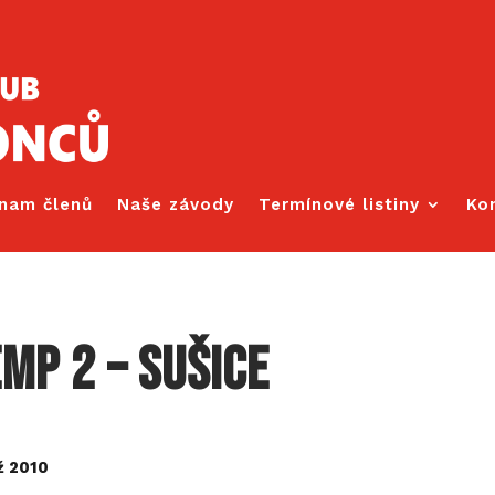
nam členů
Naše závody
Termínové listiny
Ko
mp 2 – Sušice
ž 2010