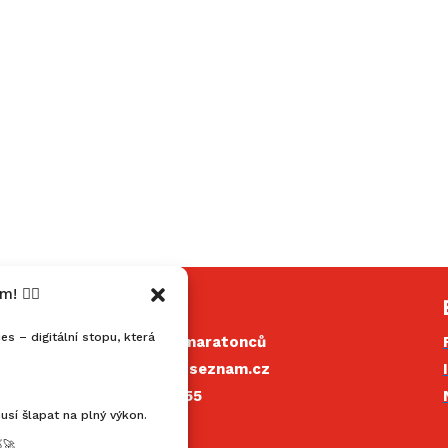
 🏃‍♂️
Kontakt
 – digitální stopu, která
Jihočeský klub maratonců
mahonymartin@seznam.cz
+420 602 352 455
usí šlapat na plný výkon.
IČ: 22857451
🚀