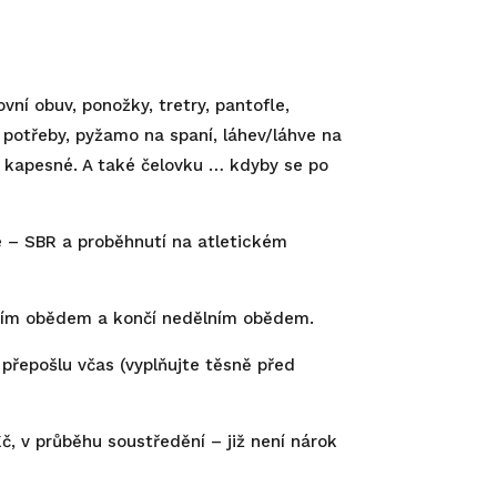
vní obuv, ponožky, tretry, pantofle,
 potřeby, pyžamo na spaní, láhev/láhve na
lé kapesné. A také čelovku … kdyby se po
é – SBR a proběhnutí na atletickém
ečním obědem a končí nedělním obědem.
přepošlu včas (vyplňujte těsně před
, v průběhu soustředění – již není nárok