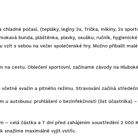
chladné počasí, (tepláky, legíny 3x, Trička, mikiny, 2x sporto
mokavá bunda, pláštěnka, plavky, osušku, ručník, hygienické
hou vzít s sebou na večer společenské hry. Možno přibalit ma
m na cestu. Oblečení sportovní, začíname závody na Hlubok
o včetně svačin a pitného režimu. Stravování začíná střed
u autobusu: prohlášení o bezinfekčnosti (list účastníka) – 
 – celá částka a 7 dní před zahájením soustředění 2 000 Kč
k snažíme maximálně vyjít vstříc.