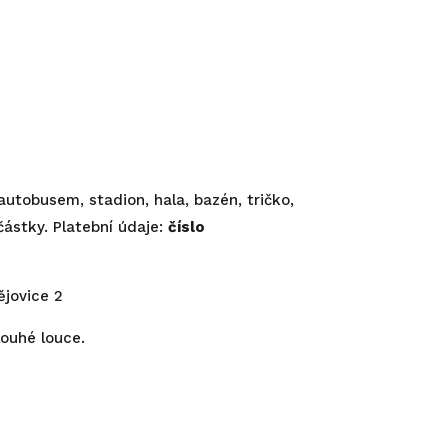
utobusem, stadion, hala, bazén, tričko,
částky. Platební údaje:
číslo
ějovice 2
louhé louce.