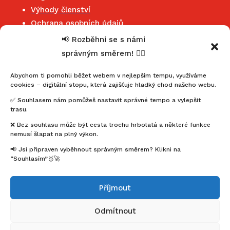
Výhody členství
Ochrana osobních údajů
📢 Rozběhni se s námi
správným směrem! 🏃‍♂️
Kontakt
Jihočeský klub maratonců
Abychom ti pomohli běžet webem v nejlepším tempu, využíváme
cookies – digitální stopu, která zajišťuje hladký chod našeho webu.
mahonymartin@seznam.cz
✅ Souhlasem nám pomůžeš nastavit správné tempo a vylepšit
+420 602 352 455
trasu.
IČ: 22857451
❌ Bez souhlasu může být cesta trochu hrbolatá a některé funkce
nemusí šlapat na plný výkon.
Buďme ve spojení
📢 Jsi připraven vyběhnout správným směrem? Klikni na
“Souhlasím”🥇🚀
Facebook
Instagram
Příjmout
Newsletter
Odmítnout