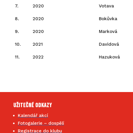
7.
2020
Votava
8.
2020
Bokůvka
9.
2020
Marková
10.
2021
Davidová
11.
2022
Hazuková
Užitečné odkazy
Kalendář akcí
Fotogalerie – dospělí
Registrace do klubu