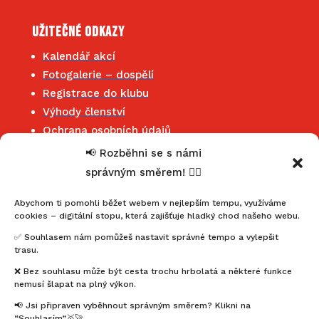
Užitečné odkazy
Kalendář akcí
Fotogalerie – dospělí
Registrace do klubu
Výhody členství
Ochrana osobních údajů
📢 Rozběhni se s námi
správným směrem! 🏃‍♂️
Kontakt
Jihočeský klub maratonců
Abychom ti pomohli běžet webem v nejlepším tempu, využíváme
cookies – digitální stopu, která zajišťuje hladký chod našeho webu.
mahonymartin@seznam.cz
✅ Souhlasem nám pomůžeš nastavit správné tempo a vylepšit
+420 602 352 455
trasu.
IČ: 22857451
❌ Bez souhlasu může být cesta trochu hrbolatá a některé funkce
nemusí šlapat na plný výkon.
Buďme ve spojení
📢 Jsi připraven vyběhnout správným směrem? Klikni na
“Souhlasím”🥇🚀