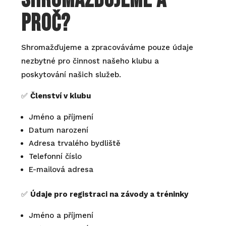
shromažďujeme a
proč?
Shromažďujeme a zpracováváme pouze údaje
nezbytné pro činnost našeho klubu a
poskytování našich služeb.
✅
Členství v klubu
Jméno a příjmení
Datum narození
Adresa trvalého bydliště
Telefonní číslo
E-mailová adresa
✅
Údaje pro registraci na závody a tréninky
Jméno a příjmení