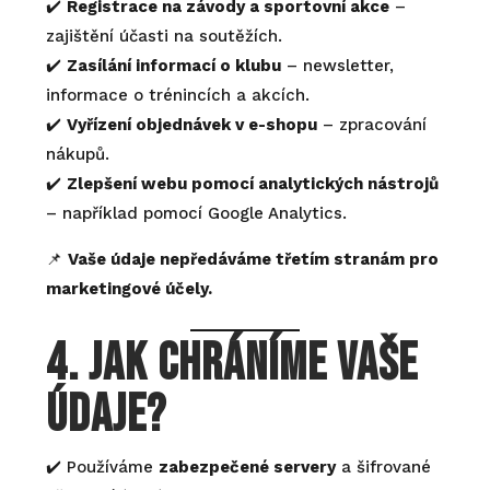
✔️
Registrace na závody a sportovní akce
–
zajištění účasti na soutěžích.
✔️
Zasílání informací o klubu
– newsletter,
informace o trénincích a akcích.
✔️
Vyřízení objednávek v e-shopu
– zpracování
nákupů.
✔️
Zlepšení webu pomocí analytických nástrojů
– například pomocí Google Analytics.
📌
Vaše údaje nepředáváme třetím stranám pro
marketingové účely.
4. Jak chráníme vaše
údaje?
✔️ Používáme
zabezpečené servery
a šifrované