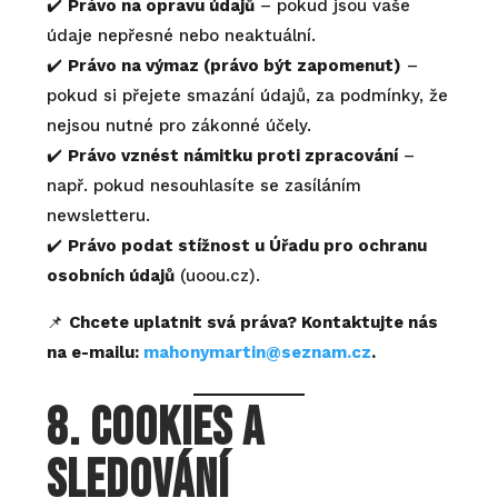
✔️
Právo na opravu údajů
– pokud jsou vaše
údaje nepřesné nebo neaktuální.
✔️
Právo na výmaz (právo být zapomenut)
–
pokud si přejete smazání údajů, za podmínky, že
nejsou nutné pro zákonné účely.
✔️
Právo vznést námitku proti zpracování
–
např. pokud nesouhlasíte se zasíláním
newsletteru.
✔️
Právo podat stížnost u Úřadu pro ochranu
osobních údajů
(uoou.cz).
📌
Chcete uplatnit svá práva? Kontaktujte nás
na e-mailu:
mahonymartin@seznam.cz
.
8. Cookies a
sledování