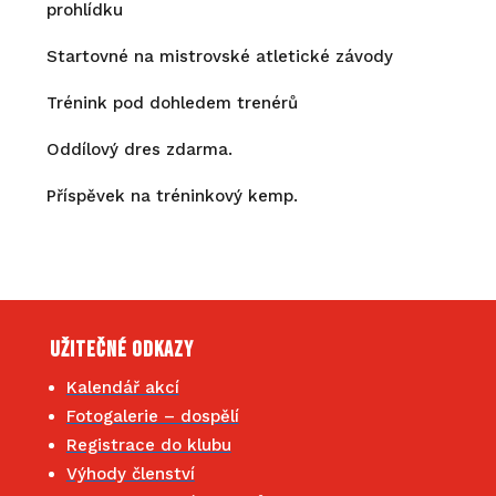
prohlíd
Startovné na mistrovské atletické závody
Trénink pod dohledem trenérů
Oddílový dres zdarma.
Příspěvek na tréninkový kemp.
Užitečné odkazy
Kalendář akcí
Fotogalerie – dospělí
Registrace do klubu
Výhody členství