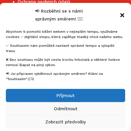
Ochrana osobních údajů
📢 Rozběhni se s námi
správným směrem! 🏃‍♂️
Kontakt
Jihočeský klub maratonců
Abychom ti pomohli běžet webem v nejlepším tempu, využíváme
cookies – digitální stopu, která zajišťuje hladký chod našeho webu.
mahonymartin@seznam.cz
✅ Souhlasem nám pomůžeš nastavit správné tempo a vylepšit
+420 602 352 455
trasu.
IČ: 22857451
❌ Bez souhlasu může být cesta trochu hrbolatá a některé funkce
nemusí šlapat na plný výkon.
Buďme ve spojení
📢 Jsi připraven vyběhnout správným směrem? Klikni na
“Souhlasím”🥇🚀
Facebook
Instagram
Příjmout
Newsletter
Odmítnout
Zobrazit předvolby
© 2025 Jihočeský klub maratonců. Všechna