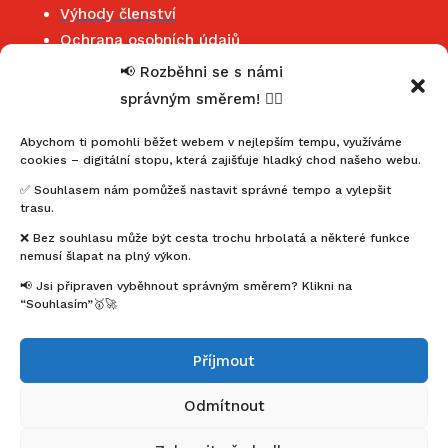
Výhody členství
Ochrana osobních údajů
📢 Rozběhni se s námi
správným směrem! 🏃‍♂️
Kontakt
Jihočeský klub maratonců
Abychom ti pomohli běžet webem v nejlepším tempu, využíváme
cookies – digitální stopu, která zajišťuje hladký chod našeho webu.
mahonymartin@seznam.cz
✅ Souhlasem nám pomůžeš nastavit správné tempo a vylepšit
+420 602 352 455
trasu.
IČ: 22857451
❌ Bez souhlasu může být cesta trochu hrbolatá a některé funkce
nemusí šlapat na plný výkon.
Buďme ve spojení
📢 Jsi připraven vyběhnout správným směrem? Klikni na
“Souhlasím”🥇🚀
Facebook
Instagram
Příjmout
Newsletter
Odmítnout