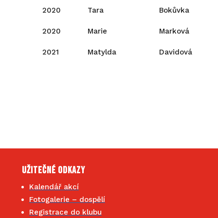
2020
Tara
Bokůvka
2020
Marie
Marková
2021
Matylda
Davidová
Užitečné odkazy
Kalendář akcí
Fotogalerie – dospělí
Registrace do klubu